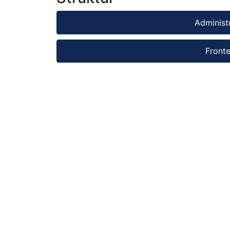
Administ
Front