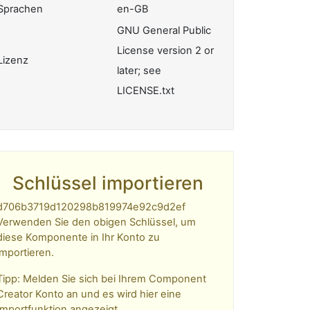
Sprachen
en-GB
GNU General Public
License version 2 or
Lizenz
later; see
LICENSE.txt
Schlüssel importieren
d706b3719d120298b819974e92c9d2ef
Verwenden Sie den obigen Schlüssel, um
diese Komponente in Ihr Konto zu
importieren.
Tipp: Melden Sie sich bei Ihrem Component
Creator Konto an und es wird hier eine
Importfunktion angezeigt.