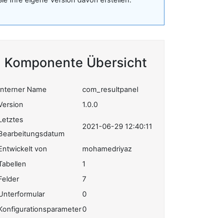
Sie Ihre eigene Version davon erstellen.
Komponente Übersicht
Interner Name
com_resultpanel
Version
1.0.0
Letztes
2021-06-29 12:40:11
Bearbeitungsdatum
Entwickelt von
mohamedriyaz
Tabellen
1
Felder
7
Unterformular
0
Konfigurationsparameter
0