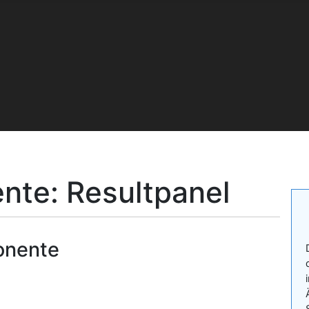
te: Resultpanel
onente